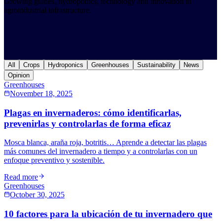
Growing guides, hydroponics, technology and innovation in
agroindustrial infrastructure.
All
Crops
Hydroponics
Greenhouses
Sustainability
News
Opinion
Greenhouses
November 18, 2025
Plagas en invernaderos: cómo identificarlas,
prevenirlas y controlarlas de forma eficaz
Mosca blanca, araña roja, botritis… Aprende a detectar las plagas
más comunes del invernadero a tiempo y a controlarlas con un
enfoque preventivo y sostenible.
Read more
Greenhouses
October 30, 2025
10 factores para la ubicación de tu invernadero que