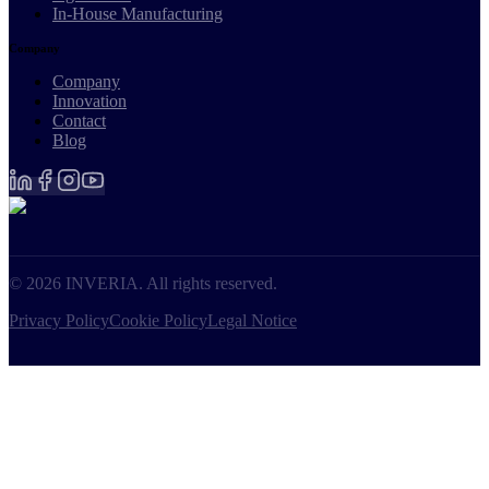
In-House Manufacturing
Company
Company
Innovation
Contact
Blog
©
2026
INVERIA.
All rights reserved
.
Privacy Policy
Cookie Policy
Legal Notice