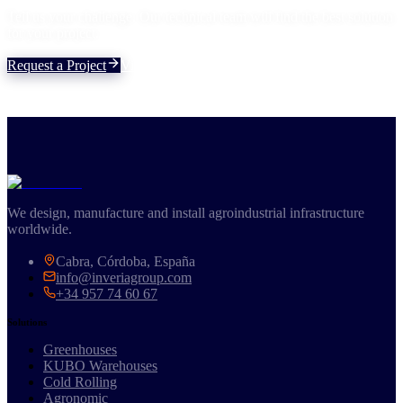
Tell us your challenge. Our technical team will find the best solution
for your project.
Request a Project
View Solutions
We design, manufacture and install agroindustrial infrastructure
worldwide.
Cabra, Córdoba, España
info@inveriagroup.com
+34 957 74 60 67
Solutions
Greenhouses
KUBO Warehouses
Cold Rolling
Agronomic