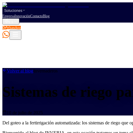
Soluciones
Empresa
Innovación
Contacto
Blog
ES
WhatsApp
Volver al blog
Invernaderos
Sistemas de riego pa
10 de julio de 2025
Del goteo a la fertirrigación automatizada: los sistemas de riego que 
Bienvenido al blog de INVERIA, en esta ocasión tratamos un tema clav