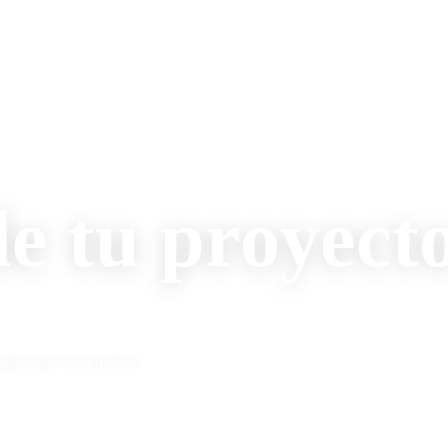
e tu proyect
 para que sea un éxito.