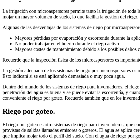
La irrigación con microaspersores permite tanto la irrigación de toda 
mojar un mayor volumen de suelo, lo que facilita la gestión del riego.
Algunas de las desventajas de los sistemas de riego por microaspersor
Mayores pérdidas por evaporación y escorrentía durante la aplic
No poder trabajar en el huerto durante el riego activo.
Mayores costes de mantenimiento debido a los posibles daños ca
Recuerde que la inspección física de los microaspersores es important
La gestión adecuada de los sistemas de riego por microaspersores es 
Esto indicará si se está aplicando demasiada o muy poca agua.
Dentro del mundo de los sistemas de riego para invernaderos, el riego 
penetración del agua es buena y se puede evitar la escorrentía, y cuand
conveniente el riego por goteo. Recuerde también que en los invernader
Riego por goteo.
El riego por goteo es otro sistemas de riego para invernaderos, que con
provistas de salidas llamadas emisores o goteros. El agua se aplica cerc
que implica mojar todo el perfil del suelo. Con el agua de riego por 