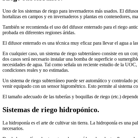
Uno de los sistemas de riego para invernaderos más usados. El difusor 
hortalizas en campos y en invernaderos y plantas en contenedores, mac
También se recomienda el uso del difusor enterrado para el riego ant
probada en diferentes regiones áridas.
El difusor enterrado es una técnica muy eficaz para llevar el agua a las
En cualquier caso, un sistema de riego subterráneo consiste en un conj
dos casos será necesario instalar una bomba de superficie o sumergible
necesidades de agua. Tal como señala un reciente estudio de la UOC, 
condiciones reales y no estimadas.
Un sistema de riego subterráneo puede ser automático y controlado po
venir equipado con un sensor higrométrico. Esto permite al sistema c
El tamaño adecuado de las tuberías y boquillas de riego (etc.) depender
Sistemas de riego hidropónico.
La hidroponía es el arte de cultivar sin tierra. La hidroponía es una p
necesarios.