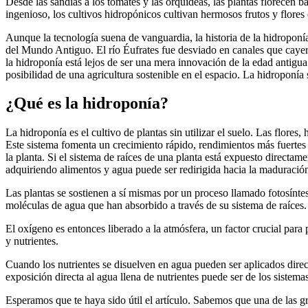
Desde las sandías a los tomates y las orquídeas, las plantas florecen
ingenioso, los cultivos hidropónicos cultivan hermosos frutos y flores
Aunque la tecnología suena de vanguardia, la historia de la hidroponí
del Mundo Antiguo. El río Éufrates fue desviado en canales que cayero
la hidroponía está lejos de ser una mera innovación de la edad antigu
posibilidad de una agricultura sostenible en el espacio. La hidroponí
¿Qué es la hidroponía?
La hidroponía es el cultivo de plantas sin utilizar el suelo. Las flores
Este sistema fomenta un crecimiento rápido, rendimientos más fuertes 
la planta. Si el sistema de raíces de una planta está expuesto directame
adquiriendo alimentos y agua puede ser redirigida hacia la maduración d
Las plantas se sostienen a sí mismas por un proceso llamado fotosíntesis
moléculas de agua que han absorbido a través de su sistema de raíces.
El oxígeno es entonces liberado a la atmósfera, un factor crucial para p
y nutrientes.
Cuando los nutrientes se disuelven en agua pueden ser aplicados dire
exposición directa al agua llena de nutrientes puede ser de los sistema
Esperamos que te haya sido útil el artículo. Sabemos que una de las g