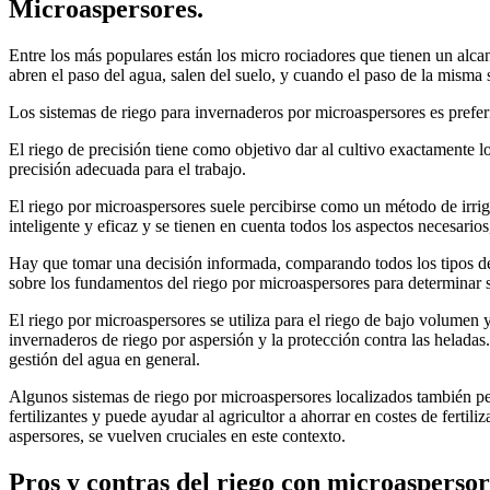
Microaspersores.
Entre los más populares están los micro rociadores que tienen un alca
abren el paso del agua, salen del suelo, y cuando el paso de la misma s
Los sistemas de riego para invernaderos por microaspersores es preferi
El riego de precisión tiene como objetivo dar al cultivo exactamente 
precisión adecuada para el trabajo.
El riego por microaspersores suele percibirse como un método de irri
inteligente y eficaz y se tienen en cuenta todos los aspectos necesario
Hay que tomar una decisión informada, comparando todos los tipos de r
sobre los fundamentos del riego por microaspersores para determinar s
El riego por microaspersores se utiliza para el riego de bajo volumen y
invernaderos de riego por aspersión y la protección contra las heladas
gestión del agua en general.
Algunos sistemas de riego por microaspersores localizados también perm
fertilizantes y puede ayudar al agricultor a ahorrar en costes de ferti
aspersores, se vuelven cruciales en este contexto.
Pros y contras del riego con microaspersor