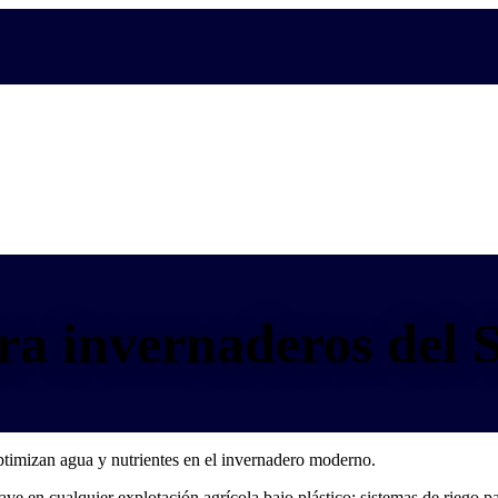
ra invernaderos del 
optimizan agua y nutrientes en el invernadero moderno.
e en cualquier explotación agrícola bajo plástico: sistemas de riego p