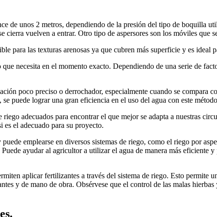
nce de unos 2 metros, dependiendo de la presión del tipo de boquilla u
e cierra vuelven a entrar. Otro tipo de aspersores son los móviles que s
ble para las texturas arenosas ya que cubren más superficie y es ideal p
lo que necesita en el momento exacto. Dependiendo de una serie de facto
gación poco preciso o derrochador, especialmente cuando se compara con
s, se puede lograr una gran eficiencia en el uso del agua con este método
iego adecuados para encontrar el que mejor se adapta a nuestras circun
i es el adecuado para su proyecto.
 puede emplearse en diversos sistemas de riego, como el riego por aspers
. Puede ayudar al agricultor a utilizar el agua de manera más eficiente 
iten aplicar fertilizantes a través del sistema de riego. Esto permite u
lizantes y de mano de obra. Obsérvese que el control de las malas hierbas
es.