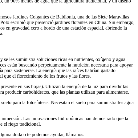
mo, un 90% menos de agua que la agricultura tradicional, y un diseño
amosos Jardines Colgantes de Babilonia, una de las Siete Maravillas
Polo escribió que presenció jardines flotantes en China. Sin embargo,
cos en gravedad cero a bordo de una estación espacial, abriendo la
a.
 y se les suministra soluciones ricas en nutrientes, oxígeno y agua.
aíces están buscando perpetuamente la nutrición necesaria para apoyar
gía para sostenerse. La energía que las raíces habrían gastado
 que el florecimiento de los frutos y las flores.
resente en sus hojas). Utilizan la energía de la luz para dividir las
 producir carbohidratos, que las plantas utilizan para alimentarse.
 suelo para la fotosíntesis. Necesitan el suelo para suministrarles agua
n o inmersión. Las innovaciones hidropónicas han demostrado que la
 el riego tradicional.
s alguna duda o te podemos ayudar, llámanos.