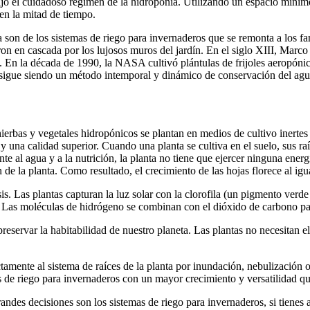
 bajo el cuidadoso régimen de la hidroponía. Utilizando un espacio míni
 en la mitad de tiempo.
a son de los sistemas de riego para invernaderos que se remonta a los f
n en cascada por los lujosos muros del jardín. En el siglo XIII, Marco 
a. En la década de 1990, la NASA cultivó plántulas de frijoles aeropóni
a sigue siendo un método intemporal y dinámico de conservación del agu
, hierbas y vegetales hidropónicos se plantan en medios de cultivo inertes
y una calidad superior. Cuando una planta se cultiva en el suelo, sus r
nte al agua y a la nutrición, la planta no tiene que ejercer ninguna ener
e la planta. Como resultado, el crecimiento de las hojas florece al igual
. Las plantas capturan la luz solar con la clorofila (un pigmento verde p
 Las moléculas de hidrógeno se combinan con el dióxido de carbono para
reservar la habitabilidad de nuestro planeta. Las plantas no necesitan el
ctamente al sistema de raíces de la planta por inundación, nebulizació
s de riego para invernaderos con un mayor crecimiento y versatilidad que
randes decisiones son los sistemas de riego para invernaderos, si tiene