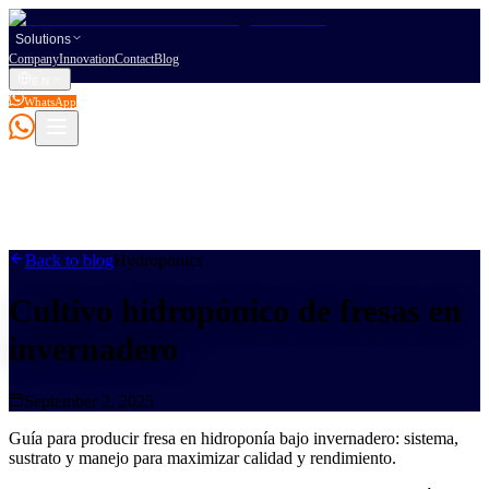
Solutions
Company
Innovation
Contact
Blog
EN
WhatsApp
L
Back to blog
Hydroponics
Cultivo hidropónico de fresas en
invernadero
September 2, 2025
Guía para producir fresa en hidroponía bajo invernadero: sistema,
sustrato y manejo para maximizar calidad y rendimiento.