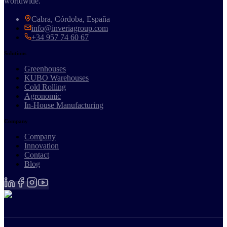
worldwide.
Cabra, Córdoba, España
info@inveriagroup.com
+34 957 74 60 67
Solutions
Greenhouses
KUBO Warehouses
Cold Rolling
Agronomic
In-House Manufacturing
Company
Company
Innovation
Contact
Blog